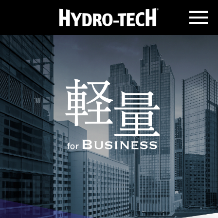
HOME
軽量 for BUSINESS
防水 for BUSINESS
スパッと for BUSINESS & Walking
快適 for Walking
SHOES CARE ITEM